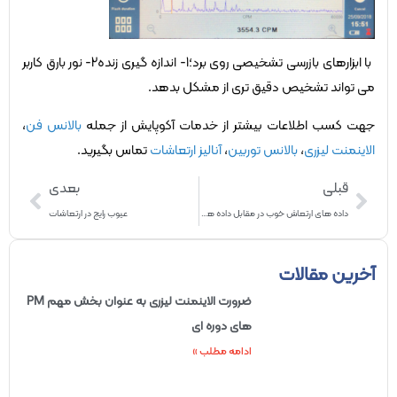
با ابزارهای بازرسی تشخیصی روی برد؛1- اندازه گیری زنده2- نور بارق کاربر
می تواند تشخیص دقیق تری از مشکل بدهد.
جهت کسب اطلاعات بیشتر از خدمات آکوپایش از جمله
بالانس فن
،
الاینمنت لیزری
،
بالانس توربین
،
آنالیز ارتعاشات
تماس بگیرید.
قبلی
بعدی
داده های ارتعاش خوب در مقابل داده های ارتعاش بد
عیوب رایج در ارتعاشات
آخرین مقالات
ضرورت الاینمنت لیزری به عنوان بخش مهم PM
های دوره ای
ادامه مطلب »