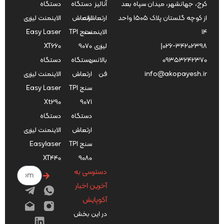
کرج، جهانشهر، میدان سپاه بعد
آنالیز
دستگاه
دستگاه
از کوچه گلستان پلاک ۱۵۰۵ واحد
ارتعاشات
ارتعاش
الاینمنت لیزری
۱۴
الاینمنت
سنج TPI
Easy Laser
026-34202398
|
لیزری
9070
XT660
09353242370
بالانس
دستگاه
دستگاه
info@akopayesh.ir
فن
ارتعاش
الاینمنت لیزری
سنج TPI
Easy Laser
Xt290
9071
دستگاه
دستگاه
ارتعاش
الاینمنت لیزری
سنج TPI
Easylaser
XT440
9080
دسترسی به
آخرین اخبار
آکوپایش
در این بخش