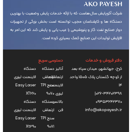
شرکت آکوپایش سال‌هاست که با ارائه خدمات پایش وضعیت با بهترین
دستگاه ها و کارشناسان مجرب توانسته است بخش بزرگی از تجهیزات
دوار صنایع نفت گاز و پتروشیمی را عیب یابی و پایش کند که این امر به
افزایش تولیدات این صنایع کمک بسیاری کرده است.
دفتر فروش و خدمات
دسترسی سریع
کرج، جهانشهر، میدان سپاه بعد
آنالیز
دستگاه
دستگاه
از کوچه گلستان پلاک ۱۵۰۵ واحد
ارتعاشات
ارتعاش
الاینمنت لیزری
۱۴
الاینمنت
سنج TPI
Easy Laser
026-34202398
|
لیزری
9070
XT660
09353242370
بالانس
دستگاه
دستگاه
info@akopayesh.ir
فن
ارتعاش
الاینمنت لیزری
سنج TPI
Easy Laser
Xt290
9071