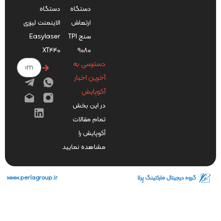
دستگاه
دستگاه
ارتعاش
الاینمنت لیزری
سنج TPI
Easylaser
XT440
9080
دسترسی به
آخرین اخبار
آکوپایش
در این بخش
تمام مقالات
آکوپایش را
مشاهده نمایید
گروه دیجیتال مارکتینگ پِرلا
www.perlagroup.ir