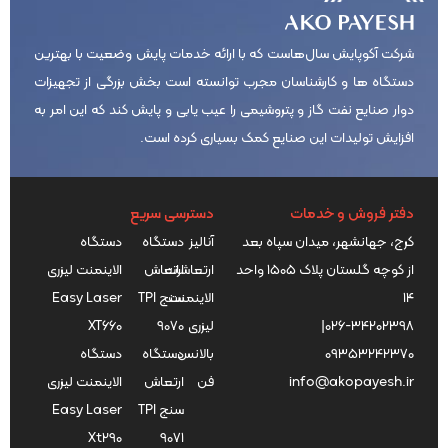
شرکت آکوپایش سال‌هاست که با ارائه خدمات پایش وضعیت با بهترین
دستگاه ها و کارشناسان مجرب توانسته است بخش بزرگی از تجهیزات
دوار صنایع نفت گاز و پتروشیمی را عیب یابی و پایش کند که این امر به
افزایش تولیدات این صنایع کمک بسیاری کرده است.
دفتر فروش و خدمات
دسترسی سریع
کرج، جهانشهر، میدان سپاه بعد
آنالیز
دستگاه
دستگاه
از کوچه گلستان پلاک ۱۵۰۵ واحد
ارتعاشات
ارتعاش
الاینمنت لیزری
۱۴
الاینمنت
سنج TPI
Easy Laser
026-34202398
|
لیزری
9070
XT660
09353242370
بالانس
دستگاه
دستگاه
info@akopayesh.ir
فن
ارتعاش
الاینمنت لیزری
سنج TPI
Easy Laser
Xt290
9071