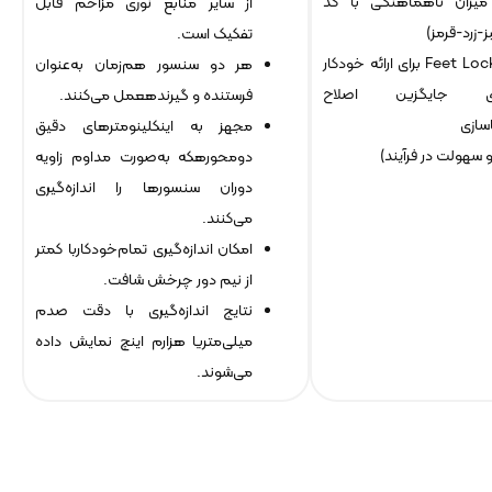
یزان ناهماهنگی با کد
از سایر منابع نوری مزاحم قابل
-زرد-قرمز)
تفکیک است.
قابلیت Feet Lock برای ارائه خودکار
هر دو سنسور هم‌زمان به‌عنوان
ای جایگزین اصلاح
فرستنده و گیرندهعمل می‌کنند.
سازی
مجهز به اینکلینومترهای دقیق
سهولت در فرآیند)
دو‌محورهکه به‌صورت مداوم زاویه
دوران سنسورها را اندازه‌گیری
می‌کنند.
امکان اندازه‌گیری تمام‌خودکاربا کمتر
از نیم دور چرخش شافت.
نتایج اندازه‌گیری با دقت صدم
میلی‌متریا هزارم اینچ نمایش داده
می‌شوند.