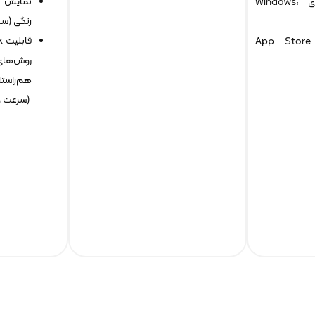
نمایش م
قابل نصب بر روی Windows،
رنگی (سبز
دانلود رایگان از App Store
روش‌ه
هم‌راستا
(سرعت و 