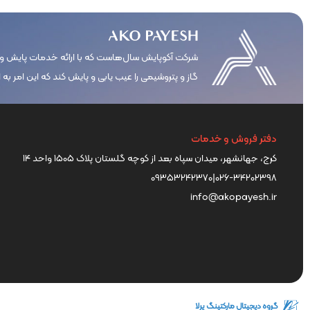
شرکت آکوپایش سال‌هاست که با ارائه خدمات پایش وض
گاز و پتروشیمی را عیب یابی و پایش کند که این امر ب
دفتر فروش و خدمات
کرج، جهانشهر، میدان سپاه بعد از کوچه گلستان پلاک ۱۵۰۵ واحد ۱۴
09353242370
|
026-34202398
info@akopayesh.ir
گروه دیجیتال مارکتینگ پِرلا