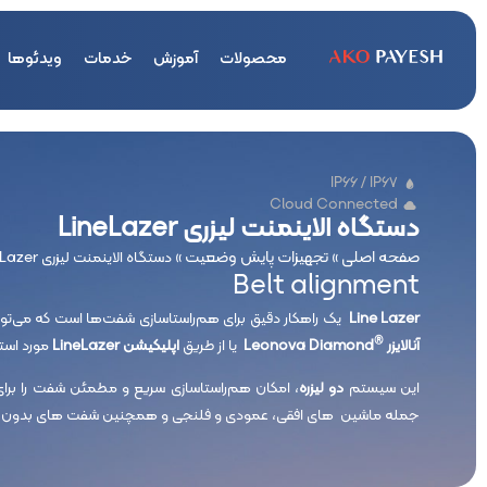
محصولات
آموزش
خدمات
ویدئوها
IP66 / IP67
Cloud Connected
دستگاه الاینمنت لیزری LineLazer
صفحه اصلی
تجهیزات پایش وضعیت
»
»
دستگاه الاینمنت لیزری LineLazer
Belt alignment
Line Lazer
یک راهکار دقیق برای هم‌راستاسازی شفت‌ها است که می‌توا
®
آنالایزر
Leonova Diamond
یا از طریق
اپلیکیشن
LineLazer
مورد استف
این سیستم
دو لیزره
، امکان هم‌راستاسازی سریع و مطمئن شفت را برای 
جمله ماشین های افقی، عمودی و فلنجی و همچنین شفت های بدون کو