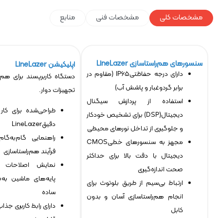
مشخصات کلی
مشخصات فنی
منابع
سنسورهای هم‌راستاسازی LineLazer
اپلیکیشن LineLazer
دارای درجه حفاظتیIP65 (مقاوم در
دستگاه کاربرپسند برای هم‌ر
برابر گردوغبار و پاشش آب)
تجهیزات دوار.
استفاده از پردازش سیگنال
طراحی‌شده برای کار
دیجیتال(DSP) برای تشخیص خودکار
دقیقLineLazer
و جلوگیری از تداخل نورهای محیطی
راهنمایی گام‌به‌گا
مجهز به سنسورهای خطیCMOS
فرآیند هم‌راستاسازی
دیجیتال با دقت بالا برای حداکثر
نمایش اصلاحات م
صحت اندازه‌گیری
پایه‌های ماشین به
ارتباط بی‌سیم از طریق بلوتوث برای
ساده
انجام هم‌راستاسازی آسان و بدون
دارای رابط کاربری جذاب
کابل