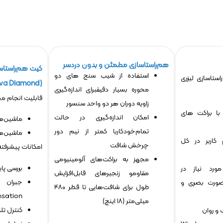
هم‌راستاسازی مطمئن و بدون دردسر
استفاده از شیب سنج های دو
استاسازی لیزری
(Leonova Diamond)
محوره بسیار دقیقبرای اندازه‌گیری
قابلیت انجام مح
زاویه دوران هر دو واحد سنسور
 با براکت های
امکان اندازه‌گیری در حالت
ماشین‌ه
تمام‌خودکاربا کمتر از نیم دور
ماشین‌ه
م کاربر در کل
چرخش شافت
امکانات پیشرفته
مجهز به براکت‌های آلومینیومی
بررسی پایه نرم(eck
ورد نیاز در
مقاومو زنجیرهای قابل‌افزایش
‌صورت بصری و
طول برای شافت‌هایی تا قطر 480
ation)
میلی‌متر (18 اینچ)
کنترل تل
 و روان