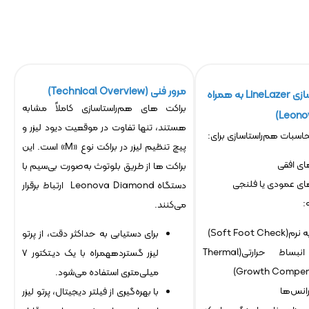
مرور فنی (Technical Overview)
کیت هم‌راستاسازی LineLazer به همراه
براکت های هم‌راستاسازی کاملاً مشابه
هستند، تنها تفاوت در موقعیت دیود لیزر و
اسبات هم‌راستاسازی برای:
پیچ تنظیم لیزر در براکت نوع «M» است. این
ای افقی
براکت ها از طریق بلوتوث به‌صورت بی‌سیم با
ای عمودی یا فلنجی
دستگاه Leonova Diamond ارتباط برقرار
:
می‌کنند.
Soft Foot Ch)
برای دستیابی به حداکثر دقت، از پرتو
جبران انبساط حرارتی(Thermal
لیزر گستردههمراه با یک دیـتکتور 7
Growth Compens
میلی‌متری استفاده می‌شود.
رانس‌ها
با بهره‌گیری از فیلتر دیجیتال، پرتو لیزر